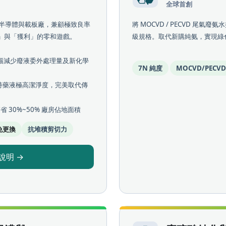
全球首創
半導體與載板廠，兼顧極致良率
將 MOCVD / PECVD 尾氣廢
續」與「獲利」的零和遊戲。
級規格。取代新購純氨，實現綠
大幅減少廢液委外處理量及新化學
7N 純度
MOCVD/PECV
持藥液極高潔淨度，完美取代傳
節省 30%~50% 廠房佔地面積
免更換
抗堆積剪切力
說明 →