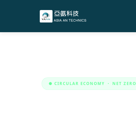
● CIRCULAR ECONOMY ・ NET ZER
電子級化