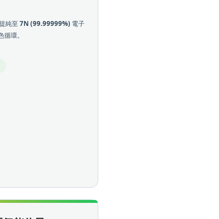
氨水提純至
7N (99.99999%)
電子
色循環。
D