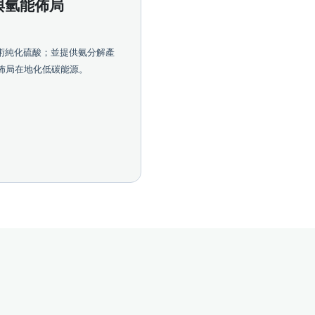
與氫能佈局
技術純化硫酸；並提供氨分解產
佈局在地化低碳能源。