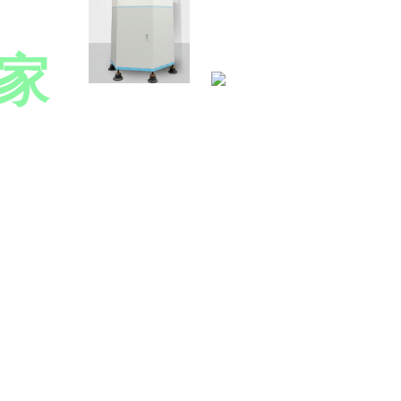
家
、PBC廢液在線純化(減
，以國產化技術驅動綠色供應
M
預約專家諮詢