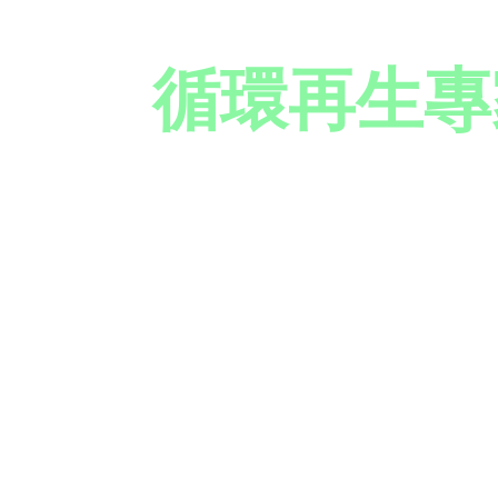
品
循環再生專
行政院國發基金直接投資，專注半導體
量)、LCD 與 LED 製程廢液回收
鏈轉型。
探索核心技術
下載產品D