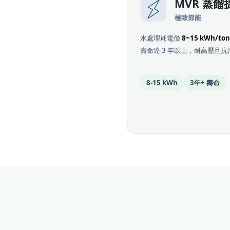
MVR 蒸餾
極致節能
水處理耗電僅
8~15 kWh/ton
壽命達 3 年以上，耐高壓且抗
8-15 kWh
3年+ 壽命