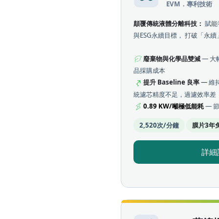
EVM．專利技術
顛覆傳統液體分離科技：
賦能
與ESG永續目標， 打破「永
廢棄物與化學品雙減
— 
品採購成本
提升 Baseline 良率
—
維
統濾芯精度不足，過濾效率差
0.89 KW/噸極低能耗
— 
2,520次/分鐘
膜片3年
詳細