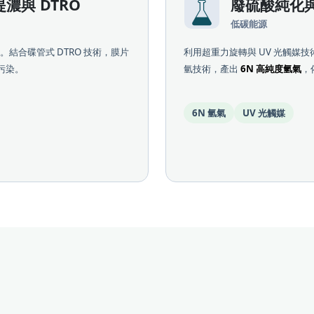
提濃與 DTRO
廢硫酸純化
低碳能源
。結合碟管式 DTRO 技術，膜片
利用超重力旋轉與 UV 光觸媒
污染。
氫技術，產出
6N 高純度氫氣
，
6N 氫氣
UV 光觸媒