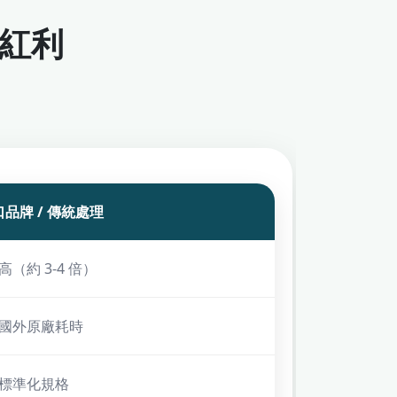
紅利
品牌 / 傳統處理
高（約 3-4 倍）
 國外原廠耗時
 標準化規格