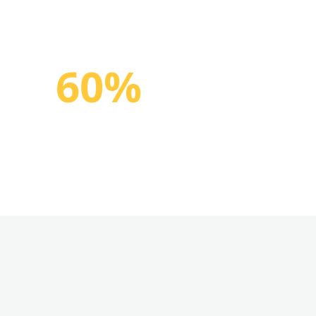
60%
碳排放削減效益